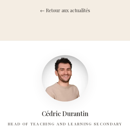
← Retour aux actualités
Maternelle
Primaire
Collège
Lycée
L'Expérience Concordia
Clubs
Cédric Durantin
Concordia Alumni Network
HEAD OF TEACHING AND LEARNING SECONDARY
Infos Et Évènements