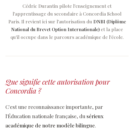
Cédric Durantin pilote l'enseignement et
l'apprentissage du secondaire à Concordia School
Paris. Il revient ici sur l'autorisation du
DNBI (Diplôme
National du Brevet Option Internationale)
et la place
qu'il occupe dans le parcours académique de l'école.
Processus D'Admission
Frais De Scolarité
Que signifie cette autorisation pour
Concordia ?
info@concordiaschoolparis.com
+33 1 71 28 41 43
C'est une reconnaissance importante, par
+33 1 71 28 41 43
info@concordiaschoolparis.com
l'Éducation nationale française, du
sérieux
7, rue Cimarosa · 75116 Paris
académique de notre modèle bilingue
.
INSCRIPTION OPEN HOUSE