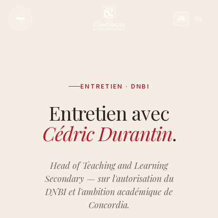
FR
EN
ENTRETIEN · DNBI
Notre Vision
Entretien avec
Notre Approche Pédagogique
Cédric Durantin
.
Notre Directeur
Une Culture De Bienveillance
Notre Histoire
Head of Teaching and Learning
Secondary — sur l'autorisation du
Nos Campus
DNBI et l'ambition académique de
Notre Conseil Scientifique
Concordia.