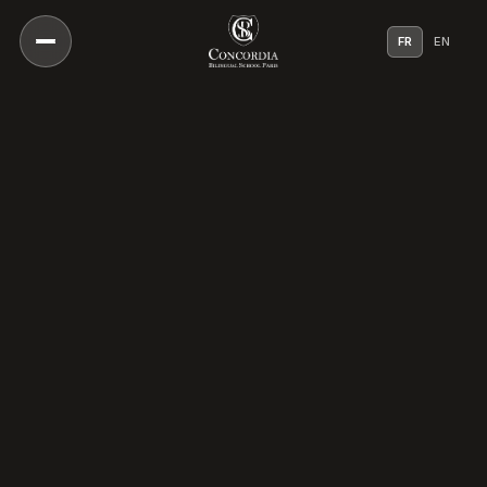
FR
EN
Notre Vision
Notre Approche Pédagogique
Notre Directeur
Une Culture De Bienveillance
Notre Histoire
Nos Campus
Notre Conseil Scientifique