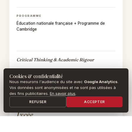
PROGRAMME
Éducation nationale française + Programme de
Cambridge
Critical Thinking & Academic Rigour
Cookies & confidentialité
ÈME
ÈME
3
· Y10
3
· Y10
Nous mesurons l'audience du site avec
Google Analytics
.
BREVET
IGCSE PART 1
Vos données sont anonymisées et ne sont pas utilisées à
des fins publicitaires.
En savoir plus
.
REFUSER
ACCEPTER
Lycée
nde
2
(Year 11)