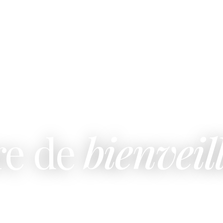
re de
bienveil