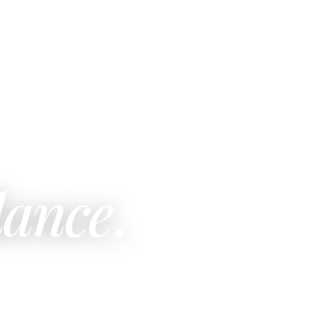
lance
.