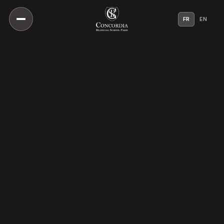
FR
EN
Notre Vision
Notre Approche Pédagogique
Notre Directeur
Une Culture De Bienveillance
Notre Histoire
Nos Campus
Notre Conseil Scientifique