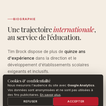
BIOGRAPHIE
Une trajectoire
internationale
,
au service de l'éducation.
Tim Brock dispose de plus de
quinze ans
d'expérience
dans la direction et le
développement d'établissements scolaires
exigeants et inclusifs.
Cookies & confidentialité
Il a exercé des fonctions de direction au sein de
Nous mesurons l'audience du site avec
Google Analytics
.
grands systèmes éducatifs, où il a piloté les
Vos données sont anonymisées et ne sont pas utilisées à
des fins publicitaires.
En savoir plus
.
programmes, les politiques de protection de
REFUSER
ACCEPTER
l'enfance, le bien-être des élèves et les