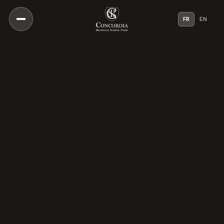
FR
EN
Notre Vision
Notre Approche Pédagogique
Notre Directeur
Une Culture De Bienveillance
Notre Histoire
Nos Campus
Notre Conseil Scientifique